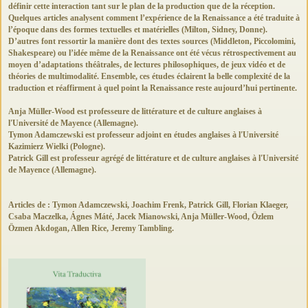
définir cette interaction tant sur le plan de la production que de la réception.
Quelques articles analysent comment l’expérience de la Renaissance a été traduite à
l’époque dans des formes textuelles et matérielles (Milton, Sidney, Donne).
D’autres font ressortir la manière dont des textes sources (Middleton, Piccolomini,
Shakespeare) ou l’idée même de la Renaissance ont été vécus rétrospectivement au
moyen d’adaptations théâtrales, de lectures philosophiques, de jeux vidéo et de
théories de multimodalité. Ensemble, ces études éclairent la belle complexité de la
traduction et réaffirment à quel point la Renaissance reste aujourd’hui pertinente.
Anja Müller-Wood est professeure de littérature et de culture anglaises à
l'Université de Mayence (Allemagne).
Tymon Adamczewski est professeur adjoint en études anglaises à l'Université
Kazimierz Wielki (Pologne).
Patrick Gill est professeur agrégé de littérature et de culture anglaises à l'Université
de Mayence (Allemagne).
Articles de : Tymon Adamczewski, Joachim Frenk, Patrick Gill, Florian Klaeger,
Csaba Maczelka, Ágnes Máté, Jacek Mianowski, Anja Müller-Wood, Özlem
Özmen Akdogan, Allen Rice, Jeremy Tambling.