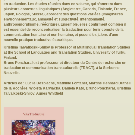
en traduction. Les études réunies dans ce volume, qui s’ancrent dans
plus
ieurs contextes linguistiques (Angleterre, Canada, Finlande, France,
Japon, Pologne, Suisse), abordent des questions variées (imaginaires
environnementaux, animalité et subjectivité, intentionnalité,
anthropomorphisme, réécriture). Ensemble, elles confirment combien il
est essentiel de reconceptualiser la traduction pour tenir compte de la
communication humaine et non humaine, et posent les jalons d’une
nouvelle pratique traductive écocritique.
Kristiin
a Taivalkoski-Shilov
is Professor of Multilingual Translation Studies
at the School of Languages and Translation Studies, University of Turku,
Finland.
Bruno Poncharal
est professeur e
t directeur du Centre de recherche en
traduction et communication transculturelle (TRACT), à la Sorbonne
Nouvelle.
Articles de : Lucile Desblache, Mathilde Fontanet, Martine Hennard Dutheil
de la Rochère, Wioleta Karwacka, Daniela Kato, Bruno Poncharal, Kristiina
Taivalkoski-Shilov, Agnes Whitfield