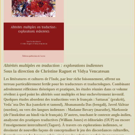
Altérités multiples en traduction : explorations indiennes
Sous la direction de Christine Raguet et Vidya Vencatesan
Les littératures et cultures de l’Inde, par leur riche foisonnement, offrent un
terreau particulièrement fertile pour les traducteurs et traductologues. Combinant
adroitement réflexions théoriques et pratiques, les études réunies dans ce volume
révèlent à quel point les altérités sont multiples et leur enchevêtrement inventif.
Quelques études abordent des traductions vers le français : Sattasaı¯ (prakrit),
Veda¯nta Des´ika (sanskrit et tamoul), Jibanananda Das (bengali), Javed Akhtar
(ourdou), ou vers des langues indiennes : Madame Bovary (marathe), Markoosie
(de l’inuktitut au hindi via le français). D’autres, touchant le contexte anglo-indien,
analysent des pratiques traductives (William Jones) et éditoriales (OUP) ou encore
l’enseignement interculturel (Tagore). À travers ces explorations indiennes, se
dessinent de nouvelles façons de conceptualiser le jeu des discordances culturelles,