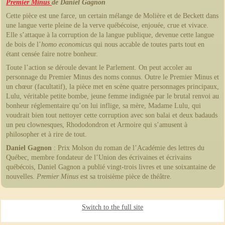
Premier Minus
de Daniel Gagnon
Cette pièce est une farce, un certain mélange de Molière et de Beckett dans
une langue verte pleine de la verve québécoise, enjouée, crue et vivace.
Elle s’attaque à la corruption de la langue publique, devenue cette langue
de bois de l’
homo economicus
qui nous accable de toutes parts tout en
étant censée faire notre bonheur.
Toute l’action se déroule devant le Parlement. On peut accoler au
personnage du Premier Minus des noms connus. Outre le Premier Minus et
un chœur (facultatif), la pièce met en scène quatre personnages principaux,
Lulu, véritable petite bombe, jeune femme indignée par le brutal renvoi au
bonheur réglementaire qu’on lui inflige, sa mère, Madame Lulu, qui
voudrait bien tout nettoyer cette corruption avec son balai et deux badauds
un peu clownesques, Rhododondron et Armoire qui s’amusent à
philosopher et à rire de tout.
Daniel Gagnon
: Prix Molson du roman de l’Académie des lettres du
Québec, membre fondateur de l’Union des écrivaines et écrivains
québécois, Daniel Gagnon a publié vingt-trois livres et une soixantaine de
nouvelles.
Premier Minus
est sa troisième pièce de théâtre.
Switch to the full site